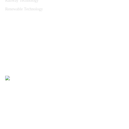
Railway Technology
Renewable Technology
YHTEYDET
Katsa Oy
PL 366
33101 TAMPERE
Puh. 03 315 151
katsagears@katsa.fi
»
Tietosuojaseloste