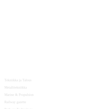
LEHDET
Tekniikka ja Talous
Metallitekniikka
Marine & Propulsion
Railway gazette