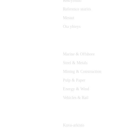
Rekrytointi
Reference stories
Messut
Ota yhteys
TOIMIALAT
Marine & Offshore
Steel & Metals
Mining & Construction
Pulp & Paper
Energy & Wind
Vehicles & Rail
MEDIA
Kuva-arkisto