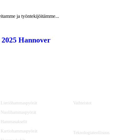
itamme ja työntekijöitämme...
a 2025 Hannover
KOMPONENTIT
VAIHTEISTOT
Lieriöhammaspyörät
Vaihteistot
Nuolihammaspyörät
YHTEISTYÖSSÄ
Hammasakselit
Kartiohammaspyörät
Teknologiateollisuus