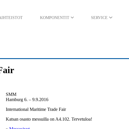
AIHTEISTOT
KOMPONENTIT
SERVICE
Tule tapaamaan Katsan edustajia CONEXPO2026 messuille Las Vegasiin!...
Haemme ammattitaitoisia CNC-koneistajia vahvistamaan kasvavaa tiimiämme
Katsa Oy on voimansiirtoteknologian erikoisosaaja, joka toimittaa räätälöityjä...
Haluamme kiittää asiakkaitamme, yhteistyökumppaneitamme ja työntekijöitämme vuodesta 2025...
Suomen suurin maarakennus- ja ympäristönhoitokoneiden erikoisnäyttely Maxpo järjestetään ...
Fair
SMM
Hamburg 6. – 9.9.2016
International Maritime Trade Fair
Katsan osasto messuilla on A4.102. Tervetuloa!
»
Messusivut