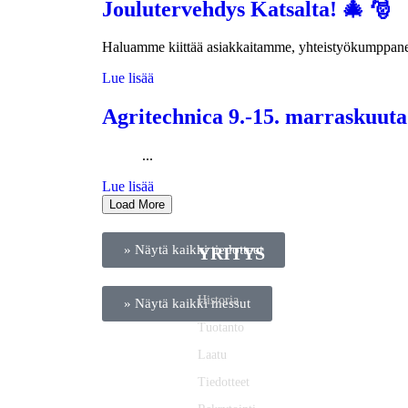
Joulutervehdys Katsalta! 🎄 🎅
Haluamme kiittää asiakkaitamme, yhteistyökumppane
Lue lisää
Agritechnica 9.-15. marraskuut
...
Lue lisää
Load More
» Näytä kaikki tiedotteet
YRITYS
Historia
» Näytä kaikki messut
Tuotanto
Laatu
Tiedotteet