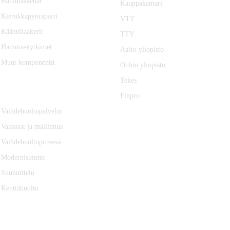
Hammaskehät
Kauppakamari
Kierukkapyöräparit
VTT
Kääntölaakerit
TTY
Hammaskytkimet
Aalto-yliopisto
Muut komponentit
Oulun yliopisto
Tekes
SERVICE
Finpro
Vaihdehuoltopalvelut
Varaosat ja mallinnus
Vaihdehuoltoprosessi
Modernisoinnit
Suunnittelu
Kenttähuolto