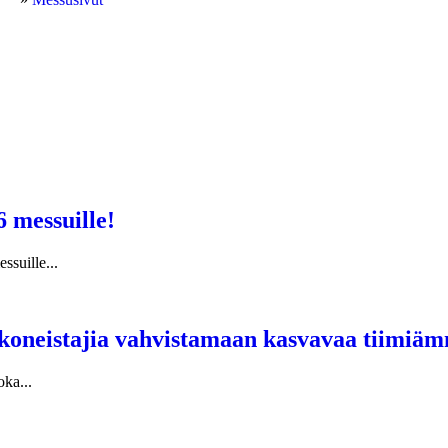
 messuille!
suille...
oneistajia vahvistamaan kasvavaa tiimiä
oka...