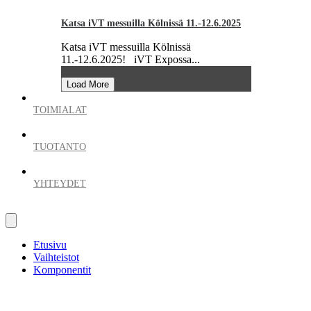
Katsa iVT messuilla Kölnissä 11.-12.6.2025
Katsa iVT messuilla Kölnissä
11.-12.6.2025! iVT Expossa...
Load More
TOIMIALAT
TUOTANTO
YHTEYDET
Etusivu
Vaihteistot
Komponentit