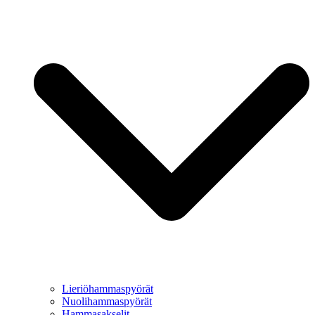
Lieriöhammaspyörät
Nuolihammaspyörät
Hammasakselit