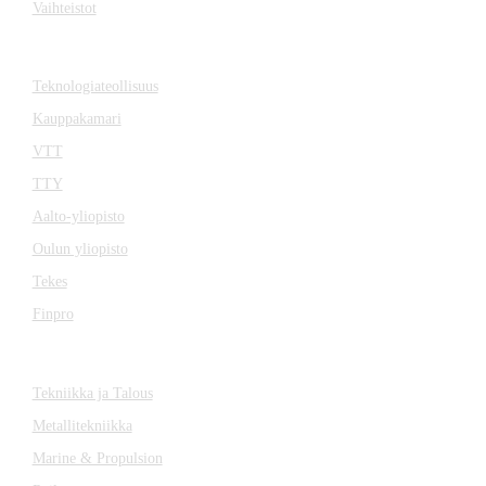
Vaihteistot
YHTEISTYÖSSÄ
Teknologiateollisuus
Kauppakamari
VTT
TTY
Aalto-yliopisto
Oulun yliopisto
Tekes
Finpro
LEHDET
Tekniikka ja Talous
Metallitekniikka
Marine & Propulsion