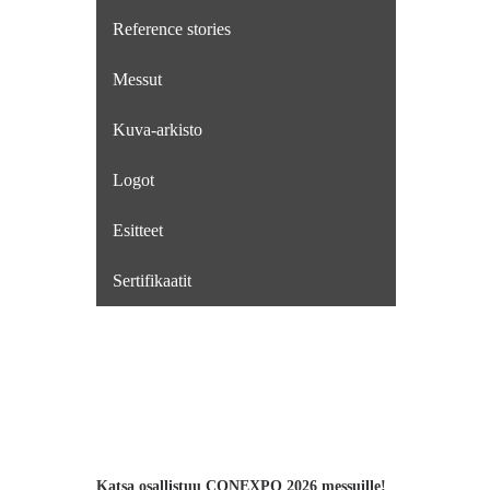
Reference stories
Messut
Kuva-arkisto
Logot
Esitteet
Sertifikaatit
Katsa osallistuu CONEXPO 2026 messuille!