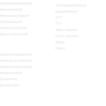
Kartiohammaspyörät
Teknologiateollisuus
Hammaskehät
Kauppakamari
Kierukkapyöräparit
VTT
Kääntölaakerit
TTY
Hammaskytkimet
Aalto-yliopisto
Muut komponentit
Oulun yliopisto
Tekes
SERVICE
Finpro
Vaihdehuoltopalvelut
Varaosat ja mallinnus
Vaihdehuoltoprosessi
Modernisoinnit
Suunnittelu
Kenttähuolto