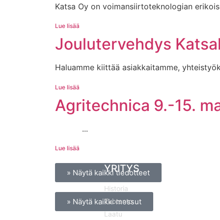
Katsa Oy on voimansiirtoteknologian erikoiso
Lue lisää
Joulutervehdys Katsal
Haluamme kiittää asiakkaitamme, yhteistyö
Lue lisää
Agritechnica 9.-15. 
...
Lue lisää
YRITYS
» Näytä kaikki tiedotteet
Historia
Tuotanto
» Näytä kaikki messut
Laatu