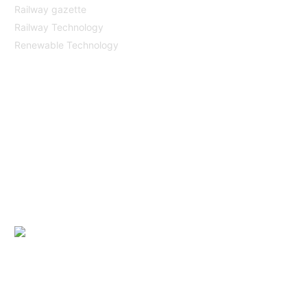
Railway gazette
Railway Technology
Renewable Technology
YHTEYDET
Katsa Oy
PL 366
33101 TAMPERE
Puh. 03 315 151
katsagears@katsa.fi
»
Tietosuojaseloste