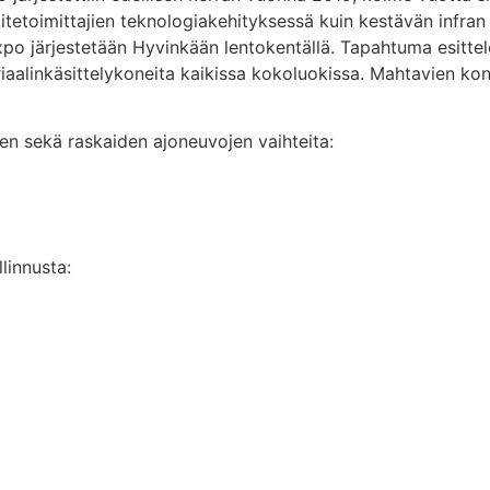
 laitetoimittajien teknologiakehityksessä kuin kestävän infr
 järjestetään Hyvinkään lentokentällä. Tapahtuma esittele
iaalinkäsittelykoneita kaikissa kokoluokissa. Mahtavien kon
den sekä raskaiden ajoneuvojen vaihteita:
llinnusta: