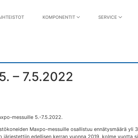
AIHTEISTOT
KOMPONENTIT
SERVICE
Tule tapaamaan Katsan edustajia CONEXPO2026 messuille Las Vegasiin!...
Haemme ammattitaitoisia CNC-koneistajia vahvistamaan kasvavaa tiimiämme
Katsa Oy on voimansiirtoteknologian erikoisosaaja, joka toimittaa räätälöityjä...
Haluamme kiittää asiakkaitamme, yhteistyökumppaneitamme ja työntekijöitä
Suomen suurin maarakennus- ja ympäristönhoitokoneiden erikoisnäyttely Max
. – 7.5.2022
Maxpo-messuille 5.-7.5.2022.
tökoneiden Maxpo-messuille osallistuu ennätysmäärä yli 30
 järjestettiin edellisen kerran vuonna 2019, kolme vuotta s