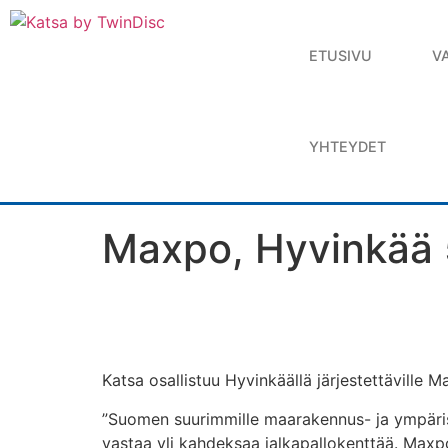
ETUSIVU
V
YHTEYDET
Maxpo, Hyvinkää 5
Katsa osallistuu Hyvinkäällä järjestettäville 
”Suomen suurimmille maarakennus- ja ympäris
vastaa yli kahdeksaa jalkapallokenttää. Maxpo