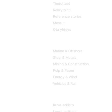
Tiedotteet
Rekrytointi
Reference stories
Messut
Ota yhteys
TOIMIALAT
Marine & Offshore
Steel & Metals
Mining & Construction
Pulp & Paper
Energy & Wind
Vehicles & Rail
MEDIA
Kuva-arkisto
Logot,
esitteet