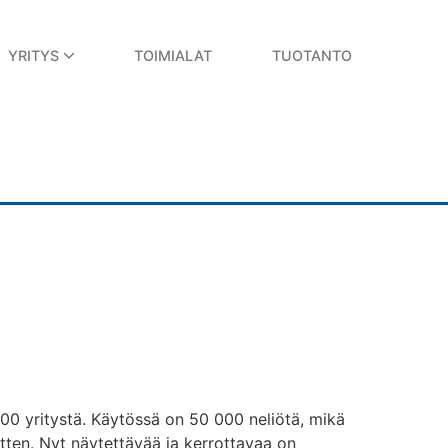
YRITYS
TOIMIALAT
TUOTANTO
mme vuodesta 2025...
po järjestetään ...
0 yritystä. Käytössä on 50 000 neliötä, mikä
itten. Nyt näytettävää ja kerrottavaa on