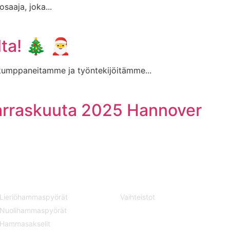
saaja, joka...
ta! 🎄 🎅
kumppaneitamme ja työntekijöitämme...
marraskuuta 2025 Hannover
KOMPONENTIT
VAIHTEISTOT
Lieriöhammaspyörät
Vaihteistot
Nuolihammaspyörät
YHTEISTYÖSSÄ
Hammasakselit