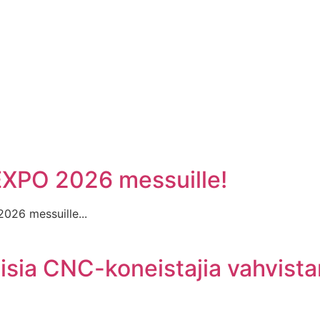
EXPO 2026 messuille!
26 messuille...
sia CNC-koneistajia vahvist