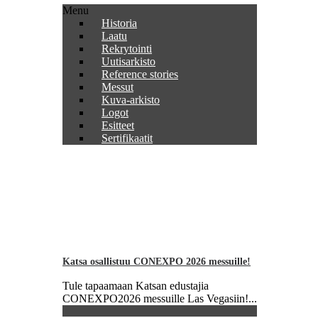
Menu
Historia
Laatu
Rekrytointi
Uutisarkisto
Reference stories
Messut
Kuva-arkisto
Logot
Esitteet
Sertifikaatit
Katsa osallistuu CONEXPO 2026 messuille!
Tule tapaamaan Katsan edustajia
CONEXPO2026 messuille Las Vegasiin!...