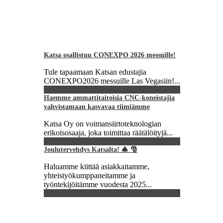
Katsa osallistuu CONEXPO 2026 messuille!
Tule tapaamaan Katsan edustajia
CONEXPO2026 messuille Las Vegasiin!...
Haemme ammattitaitoisia CNC-koneistajia
vahvistamaan kasvavaa tiimiämme
Katsa Oy on voimansiirtoteknologian
erikoisosaaja, joka toimittaa räätälöityjä...
Joulutervehdys Katsalta! 🎄 🎅
Haluamme kiittää asiakkaitamme,
yhteistyökumppaneitamme ja
työntekijöitämme vuodesta 2025...