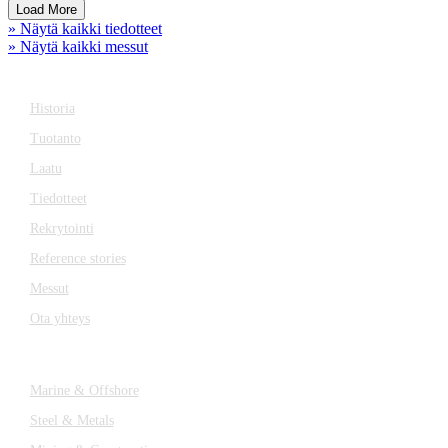
Load More
» Näytä kaikki tiedotteet
» Näytä kaikki messut
YRITYS
Historia
Tuotanto
Laatu
Tiedotteet
Rekrytointi
Reference stories
Messut
Ota yhteys
TOIMIALAT
Marine & Offshore
Steel & Metals