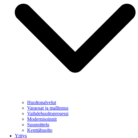
Huoltopalvelut
Varaosat ja mallinnus
Vaihdehuoltoprosessi
Modernisoinnit
Suunnittelu
Kenttähuolto
Yritys