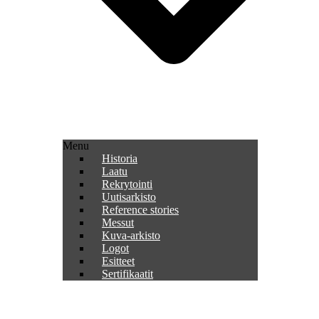
Menu
Historia
Laatu
Rekrytointi
Uutisarkisto
Reference stories
Messut
Kuva-arkisto
Logot
Esitteet
Sertifikaatit