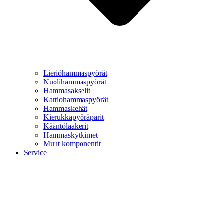
Lieriöhammaspyörät
Nuolihammaspyörät
Hammasakselit
Kartiohammaspyörät
Hammaskehät
Kierukkapyöräparit
Kääntölaakerit
Hammaskytkimet
Muut komponentit
Service