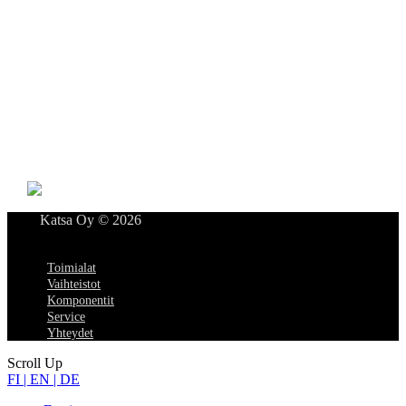
YHTEYDET
Katsa Oy
PL 366
33101 TAMPERE
Puh. 03 315 151
katsagears@katsa.fi
»
Tietosuojaseloste
Katsa Oy © 2026
Menu
Toimialat
Vaihteistot
Komponentit
Service
Yhteydet
Scroll Up
FI | EN | DE