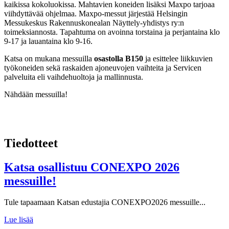
kaikissa kokoluokissa. Mahtavien koneiden lisäksi Maxpo tarjoaa
viihdyttävää ohjelmaa. Maxpo-messut järjestää Helsingin
Messukeskus Rakennuskonealan Näyttely-yhdistys ry:n
toimeksiannosta. Tapahtuma on avoinna torstaina ja perjantaina klo
9-17 ja lauantaina klo 9-16.
Katsa on mukana messuilla
osastolla B150
ja esittelee liikkuvien
työkoneiden sekä raskaiden ajoneuvojen vaihteita ja Servicen
palveluita eli vaihdehuoltoja ja mallinnusta.
Nähdään messuilla!
Tiedotteet
Katsa osallistuu CONEXPO 2026
messuille!
Tule tapaamaan Katsan edustajia CONEXPO2026 messuille...
Lue lisää