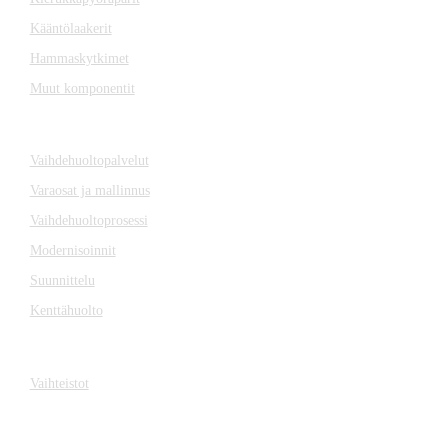
Kääntölaakerit
Hammaskytkimet
Muut komponentit
SERVICE
Vaihdehuoltopalvelut
Varaosat ja mallinnus
Vaihdehuoltoprosessi
Modernisoinnit
Suunnittelu
Kenttähuolto
VAIHTEISTOT
Vaihteistot
YHTEISTYÖSSÄ