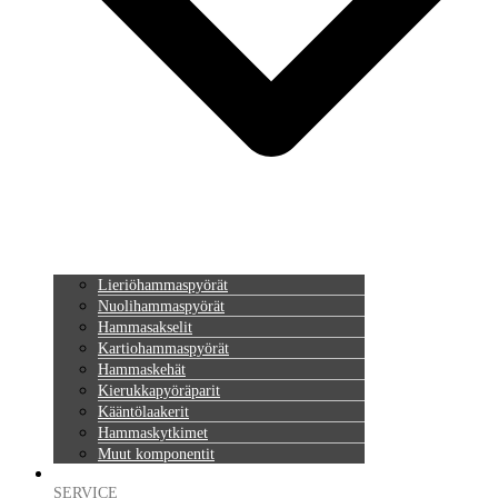
Lieriöhammaspyörät
Nuolihammaspyörät
Hammasakselit
Kartiohammaspyörät
Hammaskehät
Kierukkapyöräparit
Kääntölaakerit
Hammaskytkimet
Muut komponentit
SERVICE