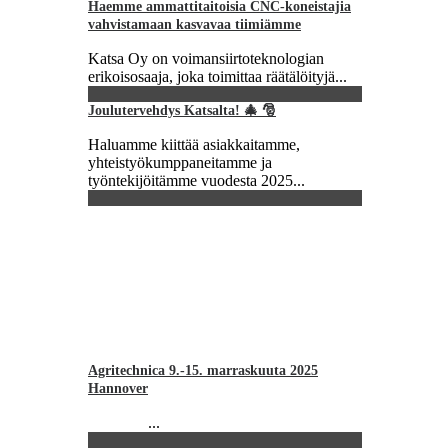
Haemme ammattitaitoisia CNC-koneistajia
vahvistamaan kasvavaa tiimiämme
Katsa Oy on voimansiirtoteknologian
erikoisosaaja, joka toimittaa räätälöityjä...
Joulutervehdys Katsalta! 🎄 🎅
Haluamme kiittää asiakkaitamme,
yhteistyökumppaneitamme ja
työntekijöitämme vuodesta 2025...
Agritechnica 9.-15. marraskuuta 2025
Hannover
...