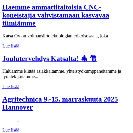
Haemme ammattitaitoisia CNC-
koneistajia vahvistamaan kasvavaa
tiimiämme
Katsa Oy on voimansiirtoteknologian erikoisosaaja, joka...
Lue lisää
Joulutervehdys Katsalta! 🎄 🎅
Haluamme kiittää asiakkaitamme, yhteistyökumppaneitamme ja
työntekijöitämme...
Lue lisää
Agritechnica 9.-15. marraskuuta 2025
Hannover
...
Lue lisää