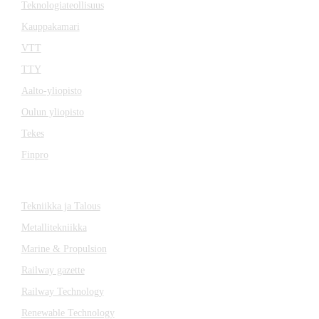
Teknologiateollisuus
Kauppakamari
VTT
TTY
Aalto-yliopisto
Oulun yliopisto
Tekes
Finpro
LEHDET
Tekniikka ja Talous
Metallitekniikka
Marine & Propulsion
Railway gazette
Railway Technology
Renewable Technology