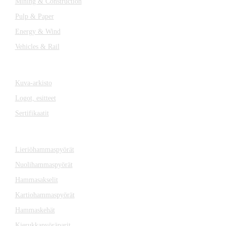
Mining & Construction
Pulp & Paper
Energy & Wind
Vehicles & Rail
MEDIA
Kuva-arkisto
Logot,
esitteet
Sertifikaatit
KOMPONENTIT
Lieriöhammaspyörät
Nuolihammaspyörät
Hammasakselit
Kartiohammaspyörät
Hammaskehät
Kierukkapyöräparit