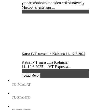
ympäristönhoitokoneiden erikoisnäyttely
Maxpo järjestetään ...
Katsa iVT messuilla Kölnissä 11.-12.6.2025
Katsa iVT messuilla Kölnissä
11.-12.6.2025! iVT Expossa...
Load More
TOIMIALAT
TUOTANTO