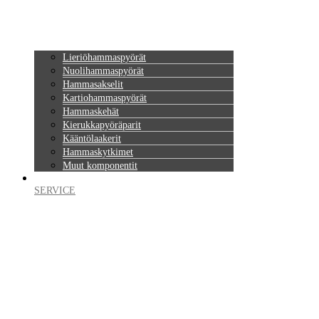
Lieriöhammaspyörät
Nuolihammaspyörät
Hammasakselit
Kartiohammaspyörät
Hammaskehät
Kierukkapyöräparit
Kääntölaakerit
Hammaskytkimet
Muut komponentit
SERVICE