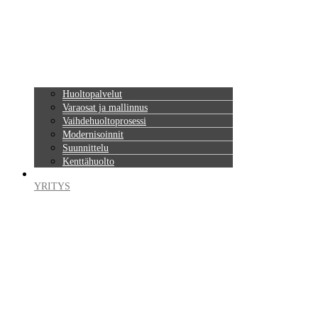
Huoltopalvelut
Varaosat ja mallinnus
Vaihdehuoltoprosessi
Modernisoinnit
Suunnittelu
Kenttähuolto
YRITYS