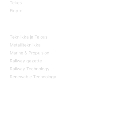
Tekes
Finpro
LEHDET
Tekniikka ja Talous
Metallitekniikka
Marine & Propulsion
Railway gazette
Railway Technology
Renewable Technology
YHTEYDET
Katsa Oy
PL 366
33101 TAMPERE
Puh. 03 315 151
katsagears@katsa.fi