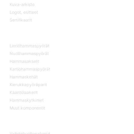
Kuva-arkisto
Logot,
esitteet
Sertifikaatit
KOMPONENTIT
Lieriöhammaspyörät
Nuolihammaspyörät
Hammasakselit
Kartiohammaspyörät
Hammaskehät
Kierukkapyöräparit
Kääntölaakerit
Hammaskytkimet
Muut komponentit
SERVICE
Vaihdehuoltopalvelut