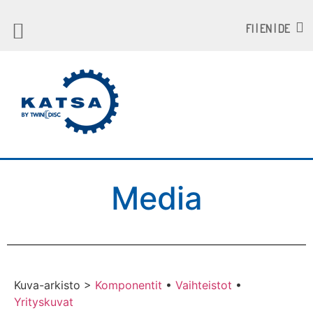
FI | EN | DE
Media
Kuva-arkisto >
Komponentit
•
Vaihteistot
•
Yrityskuvat