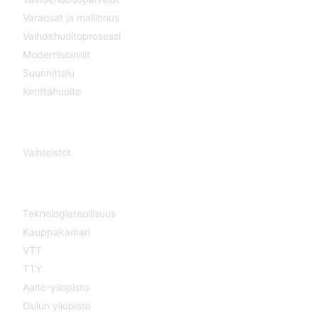
Varaosat ja mallinnus
Vaihdehuoltoprosessi
Modernisoinnit
Suunnittelu
Kenttähuolto
VAIHTEISTOT
Vaihteistot
YHTEISTYÖSSÄ
Teknologiateollisuus
Kauppakamari
VTT
TTY
Aalto-yliopisto
Oulun yliopisto