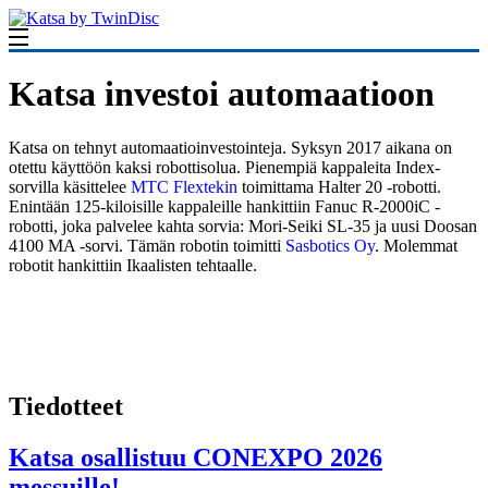
Katsa investoi automaatioon
Katsa on tehnyt automaatioinvestointeja. Syksyn 2017 aikana on
otettu käyttöön kaksi robottisolua. Pienempiä kappaleita Index-
sorvilla käsittelee
MTC Flextekin
toimittama Halter 20 -robotti.
Enintään 125-kiloisille kappaleille hankittiin Fanuc R-2000iC -
robotti, joka palvelee kahta sorvia: Mori-Seiki SL-35 ja uusi Doosan
4100 MA -sorvi. Tämän robotin toimitti
Sasbotics Oy
. Molemmat
robotit hankittiin Ikaalisten tehtaalle.
Tiedotteet
Katsa osallistuu CONEXPO 2026
messuille!