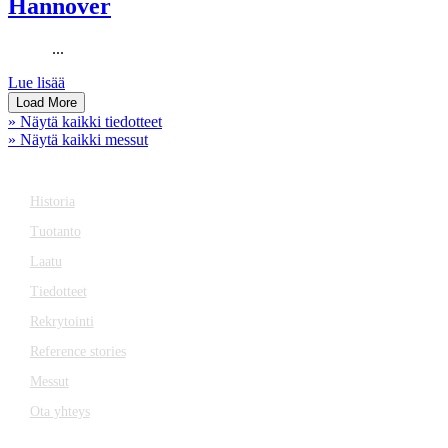
Hannover
...
Lue lisää
Load More
» Näytä kaikki tiedotteet
» Näytä kaikki messut
YRITYS
Historia
Tuotanto
Laatu
Tiedotteet
Rekrytointi
Reference stories
Messut
Ota yhteys
TOIMIALAT