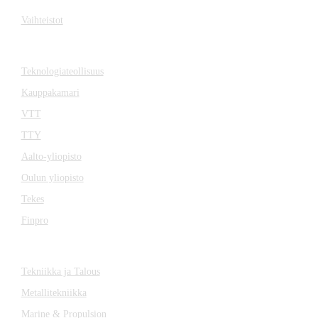
Vaihteistot
YHTEISTYÖSSÄ
Teknologiateollisuus
Kauppakamari
VTT
TTY
Aalto-yliopisto
Oulun yliopisto
Tekes
Finpro
LEHDET
Tekniikka ja Talous
Metallitekniikka
Marine & Propulsion