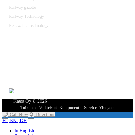
Railway gazette
Railway Technology
Renewable Technology
YHTEYDET
Katsa Oy
PL 366
33101 TAMPERE
Puh. 03 315 151
katsagears@katsa.fi
»
Tietosuojaseloste
Katsa Oy © 2026
Toimialat
Vaihteistot
Komponentit
Service
Yhteydet
Call Now
Directions
FI | EN | DE
In English