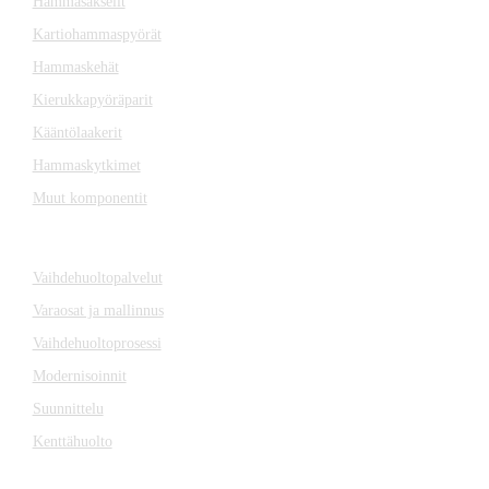
Hammasakselit
Kartiohammaspyörät
Hammaskehät
Kierukkapyöräparit
Kääntölaakerit
Hammaskytkimet
Muut komponentit
SERVICE
Vaihdehuoltopalvelut
Varaosat ja mallinnus
Vaihdehuoltoprosessi
Modernisoinnit
Suunnittelu
Kenttähuolto
VAIHTEISTOT