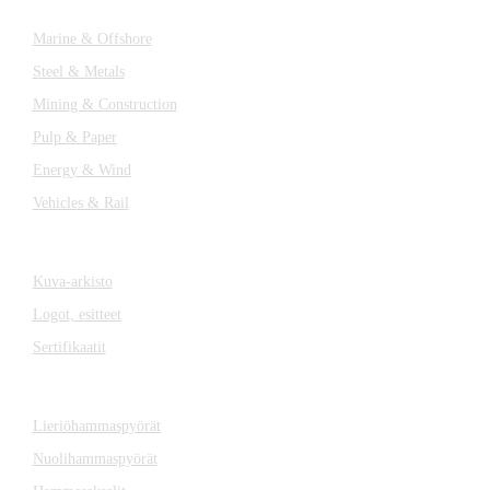
Marine & Offshore
Steel & Metals
Mining & Construction
Pulp & Paper
Energy & Wind
Vehicles & Rail
MEDIA
Kuva-arkisto
Logot,
esitteet
Sertifikaatit
KOMPONENTIT
Lieriöhammaspyörät
Nuolihammaspyörät