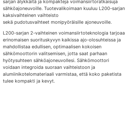
sarjan älykkäitä ja kompakteja voimansiirtoratkaisuja
sähköajoneuvoille. Tuotevalikoimaan kuuluu L200-sarjan
kaksivaihteinen vaihteisto
sekä pudotusvaihteet monipyöräisille ajoneuvoille.
L200-sarjan 2-vaihteinen voimansiirtoteknologia tarjoaa
erinomaisen suorituskyvyn kaikissa ajo-olosuhteissa ja
mahdollistaa edullisen, optimaalisen kokoisen
sähkömoottorin valitsemisen, jotta saat parhaan
hyötysuhteen sähköajoneuvollesi. Sähkömoottori
voidaan integroida suoraan vaihteistoon ja
alumiinikotelomateriaali varmistaa, että koko paketista
tulee kompakti ja kevyt.