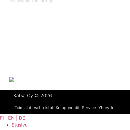
Renewable Technology
YHTEYDET
Katsa Oy
PL 366
33101 TAMPERE
Puh. 03 315 151
katsagears@katsa.fi
»
Tietosuojaseloste
Katsa Oy © 2026
Toimialat
Vaihteistot
Komponentit
Service
Yhteydet
FI | EN | DE
Etusivu