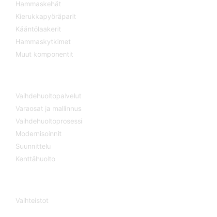
Hammaskehät
Kierukkapyöräparit
Kääntölaakerit
Hammaskytkimet
Muut komponentit
SERVICE
Vaihdehuoltopalvelut
Varaosat ja mallinnus
Vaihdehuoltoprosessi
Modernisoinnit
Suunnittelu
Kenttähuolto
VAIHTEISTOT
Vaihteistot