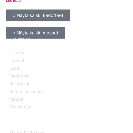
Lue lisää
» Näytä kaikki tiedotteet
» Näytä kaikki messut
YRITYS
Historia
Tuotanto
Laatu
Tiedotteet
Rekrytointi
Reference stories
Messut
Ota yhteys
TOIMIALAT
Marine & Offshore