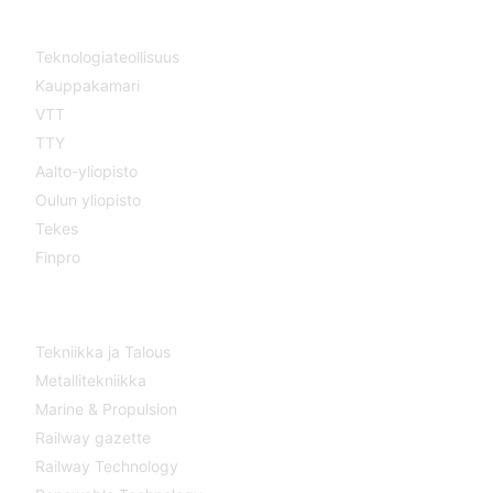
YHTEISTYÖSSÄ
Teknologiateollisuus
Kauppakamari
VTT
TTY
Aalto-yliopisto
Oulun yliopisto
Tekes
Finpro
LEHDET
Tekniikka ja Talous
Metallitekniikka
Marine & Propulsion
Railway gazette
Railway Technology