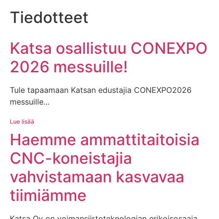
Tiedotteet
Katsa osallistuu CONEXPO
2026 messuille!
Tule tapaamaan Katsan edustajia CONEXPO2026
messuille...
Lue lisää
Haemme ammattitaitoisia
CNC-koneistajia
vahvistamaan kasvavaa
tiimiämme
Katsa Oy on voimansiirtoteknologian erikoisosaaja,