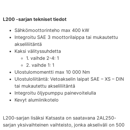
L200 -sarjan tekniset tiedot
Sähkömoottorinteho max 400 kW
Integroitu SAE 3 moottorilaippa tai mukautettu
akseliliitäntä
Kaksi välityssuhdetta
1. vaihde 2-4: 1
2. vaihde 1: 1
Ulostulomomentti max 10 000 Nm
Ulostuloliitäntä: Vetoakselin laipat SAE – XS – DIN
tai mukautettu akseliliitäntä
Integroitu öljypumppu painevoitelulla
Kevyt alumiinikotelo
L200-sarjan lisäksi Katsasta on saatavana 2AL250-
sarjan yksivaihteinen vaihteisto, jonka akseliväli on 500