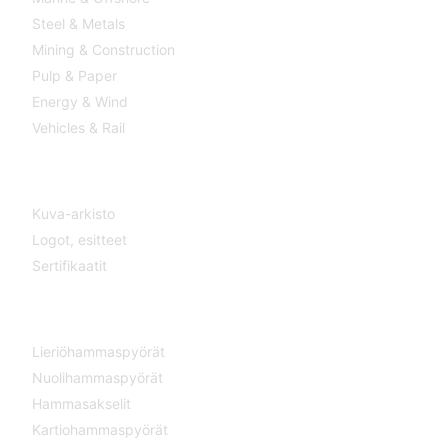
Steel & Metals
Mining & Construction
Pulp & Paper
Energy & Wind
Vehicles & Rail
MEDIA
Kuva-arkisto
Logot,
esitteet
Sertifikaatit
KOMPONENTIT
Lieriöhammaspyörät
Nuolihammaspyörät
Hammasakselit
Kartiohammaspyörät