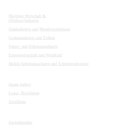
Branchen
Maritime Wirtschaft &
Offshore-Industrie
Stahlindustrie und
Metallverarbeitung
Grubenindustrie und Erdbau
Papier- und
Zelluloseindustrie
Energiewirtschaft und Windkraft
Mobile Arbeitsmaschinen und Schienenfahrzeuge
MEDIA
Image gallery
Logos,
Broschüren
Zertifikate
Komponenten
Stirnzahnräder