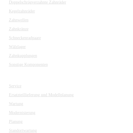
Doppelschrägverzahnte Zahnräder
Kegelzahnräder
Zahnwellen
Zahnkränze
Schneckenradpaare
Wälzlager
Zahnkupplungen
Sonstige Komponenten
SERVICE
Service
Ersatzteillieferung und Modellplanung
Wartung
Modernisierung
Planung
Standortwartung