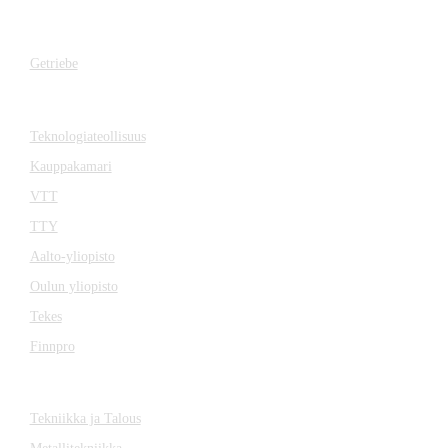
Getriebe
Getriebe
Zusammenarbeit
Teknologiateollisuus
Kauppakamari
VTT
TTY
Aalto-yliopisto
Oulun yliopisto
Tekes
Finnpro
Magazin
Tekniikka ja Talous