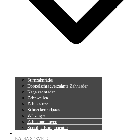
Stirnzahnräder
Doppelschrägverzahnte Zahnräder
Kegelzahnräder
Zahnwellen
Zahnkränze
Schneckenradpaare
Wälzlager
Zahnkupplungen
Sonstige Komponenten
KATSA SERVICE