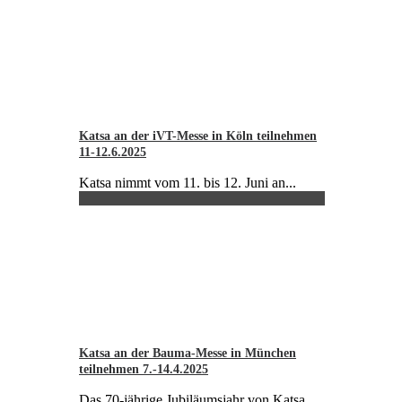
Katsa an der iVT-Messe in Köln teilnehmen
11-12.6.2025
Katsa nimmt vom 11. bis 12. Juni an...
Katsa an der Bauma-Messe in München
teilnehmen 7.-14.4.2025
Das 70-jährige Jubiläumsjahr von Katsa