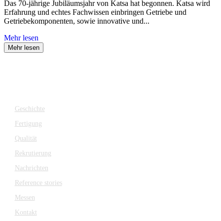
Das 70-jährige Jubiläumsjahr von Katsa hat begonnen. Katsa wird
Erfahrung und echtes Fachwissen einbringen Getriebe und
Getriebekomponenten, sowie innovative und...
Mehr lesen
Mehr lesen
Unternehmen
Geschichte
Fertigung
Qualität
Rekrutierung
Nachrichten
Reference stories
Messen
Kontakt