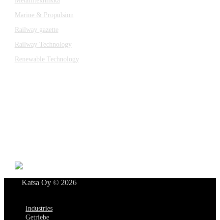
Metallitekniikka
Marine & Propulsion
Railway gazette
Railway Technology
Renewable Technology
Kontakt
Katsa Oy
P.O.BOX 366
FI-33101 TAMPERE
Tel. +358 3 315 151
katsagears@katsa.fi
»
Datenschutzerklärung
Katsa Oy © 2026
Menü
Industries
Getriebe