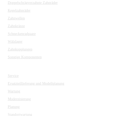
Doppelschrägverzahnte Zahnräder
Kegelzahnräder
Zahnwellen
Zahnkränze
Schneckenradpaare
Wälzlager
Zahnkupplungen
Sonstige Komponenten
SERVICE
Service
Ersatzteillieferung und Modellplanung
Wartung
Modernisierung
Planung
Standortwartung