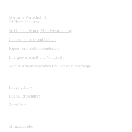
Branchen
Maritime Wirtschaft &
Offshore-Industrie
Stahlindustrie und
Metallverarbeitung
Grubenindustrie und Erdbau
Papier- und
Zelluloseindustrie
Energiewirtschaft und Windkraft
Mobile Arbeitsmaschinen und Schienenfahrzeuge
MEDIA
Image gallery
Logos,
Broschüren
Zertifikate
Komponenten
Stirnzahnräder