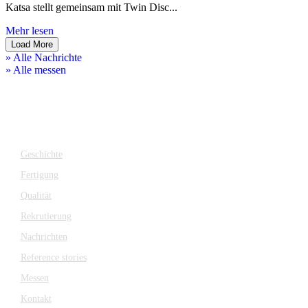
Katsa stellt gemeinsam mit Twin Disc...
Mehr lesen
Load More
» Alle Nachrichte
» Alle messen
Unternehmen
Geschichte
Fertigung
Qualität
Rekrutierung
Nachrichten
Reference stories
Messen
Kontakt