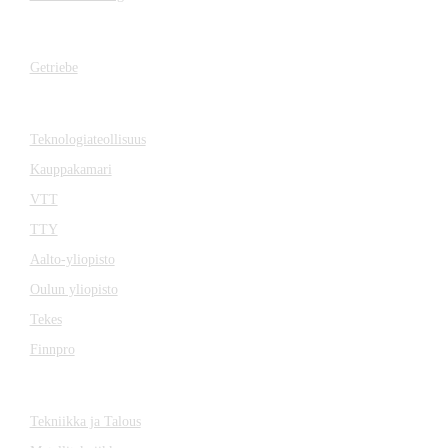
Getriebe
Getriebe
Zusammenarbeit
Teknologiateollisuus
Kauppakamari
VTT
TTY
Aalto-yliopisto
Oulun yliopisto
Tekes
Finnpro
Magazin
Tekniikka ja Talous