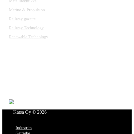
Metallitekniikka
Marine & Propulsion
Railway gazette
Railway Technology
Renewable Technology
Kontakt
Katsa Oy
P.O.BOX 366
FI-33101 TAMPERE
Tel. +358 3 315 151
katsagears@katsa.fi
»
Datenschutzerklärung
Katsa Oy © 2026
Menü
Industries
Getriebe