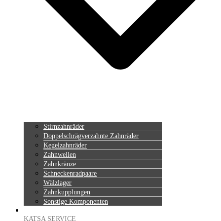
Stirnzahnräder
Doppelschrägverzahnte Zahnräder
Kegelzahnräder
Zahnwellen
Zahnkränze
Schneckenradpaare
Wälzlager
Zahnkupplungen
Sonstige Komponenten
KATSA SERVICE