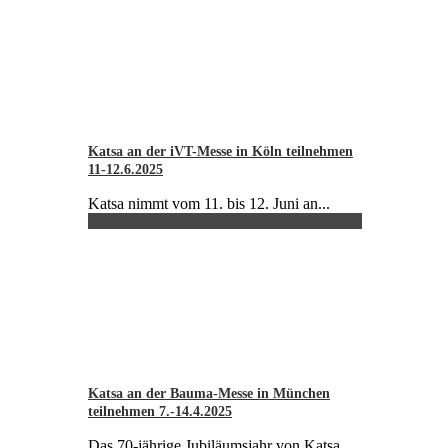
Katsa an der iVT-Messe in Köln teilnehmen
11-12.6.2025
Katsa nimmt vom 11. bis 12. Juni an...
Katsa an der Bauma-Messe in München
teilnehmen 7.-14.4.2025
Das 70-jährige Jubiläumsjahr von Katsa