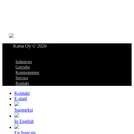
FI-33101 TAMPERE
Tel. +358 3 315 151
katsagears@katsa.fi
»
Datenschutzerklärung
Katsa Oy © 2026
Menü
Industries
Getriebe
Komponenten
Service
Kontakt
Kontakt
E-mail
Suomeksi
In English
En français