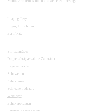
Mobile Arbeitsmaschinen und Schienenfahrzeuge
MEDIA
Image gallery
Logos,
Broschüren
Zertifikate
Komponenten
Stirnzahnräder
Doppelschrägverzahnte Zahnräder
Kegelzahnräder
Zahnwellen
Zahnkränze
Schneckenradpaare
Wälzlager
Zahnkupplungen
Sonstige Komponenten