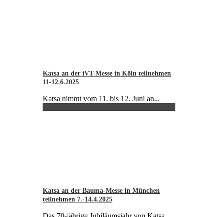
Katsa an der iVT-Messe in Köln teilnehmen
11-12.6.2025
Katsa nimmt vom 11. bis 12. Juni an...
Katsa an der Bauma-Messe in München
teilnehmen 7.-14.4.2025
Das 70-jährige Jubiläumsjahr von Katsa