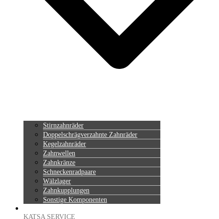
Stirnzahnräder
Doppelschrägverzahnte Zahnräder
Kegelzahnräder
Zahnwellen
Zahnkränze
Schneckenradpaare
Wälzlager
Zahnkupplungen
Sonstige Komponenten
KATSA SERVICE