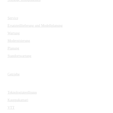
SERVICE
Service
Ersatzteillieferung und Modellplanung
Wartung
Modernisierung
Planung
Standortwartung
Getriebe
Getriebe
Zusammenarbeit
Teknologiateollisuus
Kauppakamari
VTT