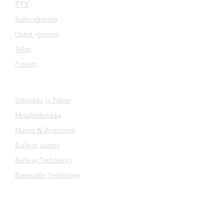
TTY
Aalto-yliopisto
Oulun yliopisto
Tekes
Finnpro
Magazin
Tekniikka ja Talous
Metallitekniikka
Marine & Propulsion
Railway gazette
Railway Technology
Renewable Technology
Kontakt
Katsa Oy
P.O.BOX 366