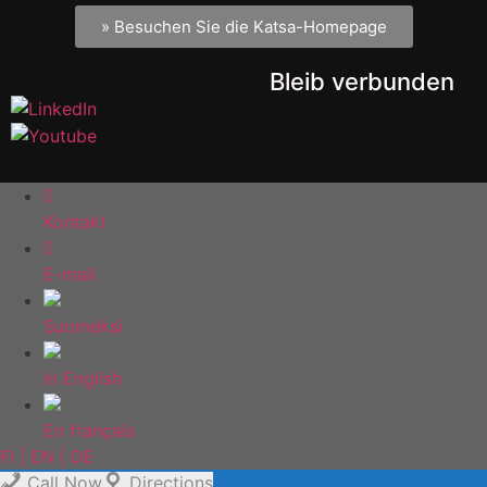
» Besuchen Sie die Katsa-Homepage
Bleib verbunden
Kontakt
E-mail
Suomeksi
In English
En français
FI | EN | DE
Call Now
Directions